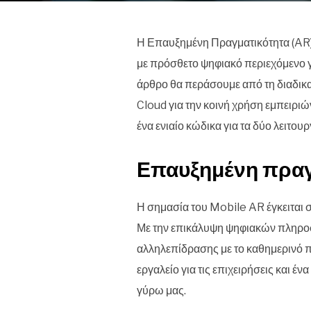
Η Επαυξημένη Πραγματικότητα (AR) 
με πρόσθετο ψηφιακό περιεχόμενο γι
άρθρο θα περάσουμε από τη διαδικασ
Cloud για την κοινή χρήση εμπειρ
ένα ενιαίο κώδικα για τα δύο λειτου
Επαυξημένη πραγ
Η σημασία του Mobile AR έγκειται 
Με την επικάλυψη ψηφιακών πληροφο
αλληλεπίδρασης με το καθημερινό π
εργαλείο για τις επιχειρήσεις και έ
γύρω μας.