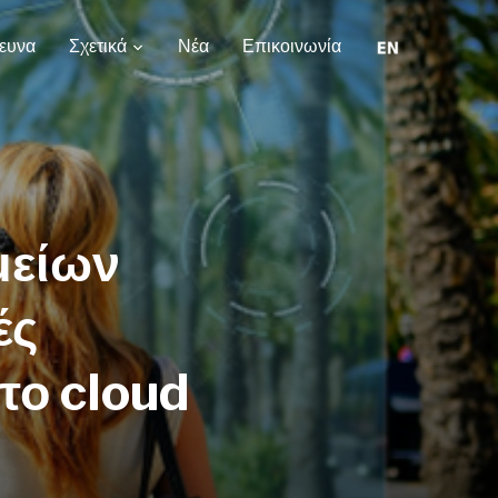
ευνα
Σχετικά
Νέα
Επικοινωνία
μείων
ές
το cloud