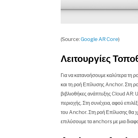
(Source:
Google AR Core
)
Λειτουργίες Τοπ
Για να κατανοήσουμε καλύτερα τη ρ
και τη ροή Επίλυσης Anchor. Στη ρ
βιβλιοθήκες ανάπτυξης Cloud AR: 
περιοχής. Στη συνέχεια, αφού επιλέ
του Anchor. Στη ροή Επίλυσης θα 
επιλύσουμε τα anchors με μια διαφο