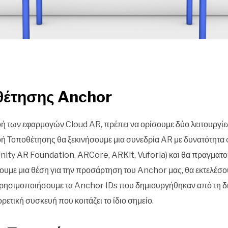
οθέτησης Anchor
οή των εφαρμογών Cloud AR, πρέπει να ορίσουμε δύο λειτουργί
οή Τοποθέτησης θα ξεκινήσουμε μια συνεδρία AR με δυνατότητα 
Unity AR Foundation, ARCore, ARKit, Vuforia) και θα πραγματ
ξουμε μια θέση για την προσάρτηση του Anchor μας, θα εκτελέσ
χρησιμοποιήσουμε τα Anchor IDs που δημιουργήθηκαν από τη δ
ρετική συσκευή που κοιτάζει το ίδιο σημείο.